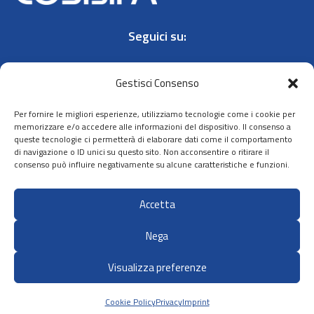
Seguici su:
Gestisci Consenso
Per fornire le migliori esperienze, utilizziamo tecnologie come i cookie per
memorizzare e/o accedere alle informazioni del dispositivo. Il consenso a
queste tecnologie ci permetterà di elaborare dati come il comportamento
Contatti
di navigazione o ID unici su questo sito. Non acconsentire o ritirare il
consenso può influire negativamente su alcune caratteristiche e funzioni.
Privacy policy
Cookie policy
Accetta
Dichiarazione
di accessibilità
Nega
Visualizza preferenze
Sito ideato, sviluppato e gestito da:
Zadig srl Società Benefit
Cookie Policy
Privacy
Imprint