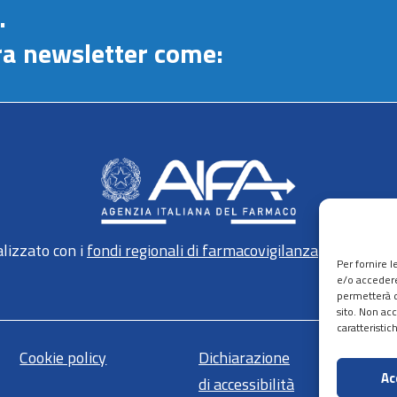
.
stra newsletter come:
lizzato con i
fondi regionali di farmacovigilanza
gestiti da 
Per fornire 
e/o accedere
permetterà d
sito. Non ac
caratteristic
Cookie policy
Dichiarazione
Ma
Ac
di accessibilità