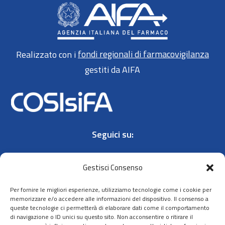
Realizzato con i
fondi regionali di farmacovigilanza
gestiti da AIFA
Seguici su:
Gestisci Consenso
Per fornire le migliori esperienze, utilizziamo tecnologie come i cookie per
memorizzare e/o accedere alle informazioni del dispositivo. Il consenso a
queste tecnologie ci permetterà di elaborare dati come il comportamento
Contatti
di navigazione o ID unici su questo sito. Non acconsentire o ritirare il