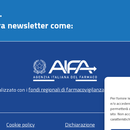
.
stra newsletter come:
lizzato con i
fondi regionali di farmacovigilanza
gestiti da 
Per fornire 
e/o accedere
permetterà d
sito. Non ac
caratteristic
Cookie policy
Dichiarazione
Ma