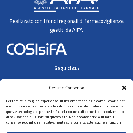
Realizzato con i
fondi regionali di farmacovigilanza
gestiti da AIFA
Seguici su:
Gestisci Consenso
Per fornire le migliori esperienze, utilizziamo tecnologie come i cookie per
memorizzare e/o accedere alle informazioni del dispositivo. Il consenso a
queste tecnologie ci permetterà di elaborare dati come il comportamento
Contatti
di navigazione o ID unici su questo sito. Non acconsentire o ritirare il
consenso può influire negativamente su alcune caratteristiche e funzioni.
Privacy policy