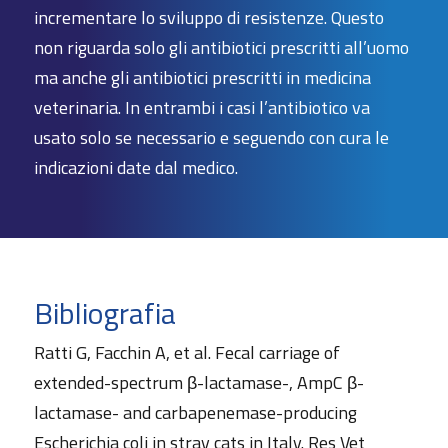
incrementare lo sviluppo di resistenze. Questo
non riguarda solo gli antibiotici prescritti all’uomo
ma anche gli antibiotici prescritti in medicina
veterinaria. In entrambi i casi l’antibiotico va
usato solo se necessario e seguendo con cura le
indicazioni date dal medico.
Bibliografia
Ratti G, Facchin A, et al. Fecal carriage of
extended-spectrum β-lactamase-, AmpC β-
lactamase- and carbapenemase-producing
Escherichia coli in stray cats in Italy. Res Vet