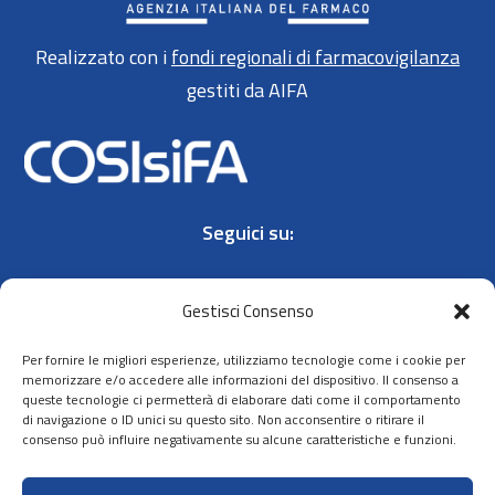
Realizzato con i
fondi regionali di farmacovigilanza
gestiti da AIFA
Seguici su:
Gestisci Consenso
Per fornire le migliori esperienze, utilizziamo tecnologie come i cookie per
memorizzare e/o accedere alle informazioni del dispositivo. Il consenso a
queste tecnologie ci permetterà di elaborare dati come il comportamento
Contatti
di navigazione o ID unici su questo sito. Non acconsentire o ritirare il
Privacy policy
consenso può influire negativamente su alcune caratteristiche e funzioni.
Cookie policy