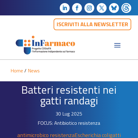
ISCRIVITI ALLA NEWSLETTER
Home
/
News
Batteri resistenti nei
gatti randagi
30 Lug 2025
FOCUS: Antibiotico resistenza
antimicrobico resistenza
Escherichia coli
gatti