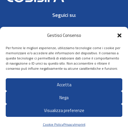
Seguici su:
Gestisci Consenso
Per fornire le migliori esperienze, utilizziamo tecnologie come i cookie per
memorizzare e/o accedere alle informazioni del dispositivo. Il consenso a
queste tecnologie ci permetterà di elaborare dati come il comportamento
Contatti
di navigazione o ID unici su questo sito. Non acconsentire o ritirare il
Privacy policy
consenso può influire negativamente su alcune caratteristiche e funzioni.
Cookie policy
Accetta
Dichiarazione
di accessibilità
Nega
Visualizza preferenze
Sito ideato, sviluppato e gestito da:
Zadig srl Società Benefit
Cookie Policy
Privacy
Imprint