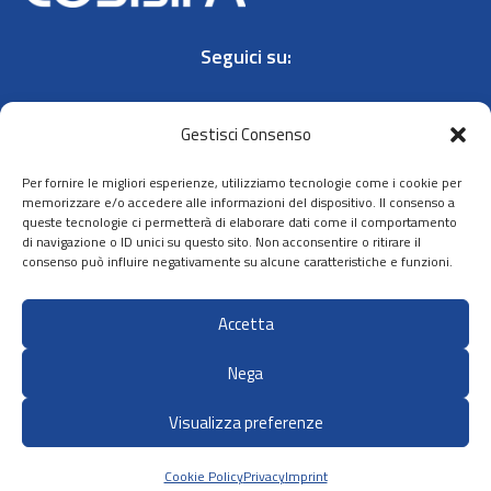
Seguici su:
Gestisci Consenso
Per fornire le migliori esperienze, utilizziamo tecnologie come i cookie per
memorizzare e/o accedere alle informazioni del dispositivo. Il consenso a
queste tecnologie ci permetterà di elaborare dati come il comportamento
Contatti
di navigazione o ID unici su questo sito. Non acconsentire o ritirare il
Privacy policy
consenso può influire negativamente su alcune caratteristiche e funzioni.
Cookie policy
Accetta
Dichiarazione
di accessibilità
Nega
Visualizza preferenze
Sito ideato, sviluppato e gestito da:
Zadig srl Società Benefit
Cookie Policy
Privacy
Imprint