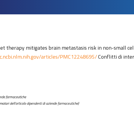
let therapy mitigates brain metastasis risk in non-small ce
mc.ncbi.nlm.nih.gov/articles/PMC12248695/
Conflitti di inte