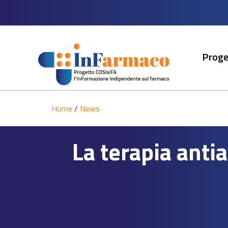
Proge
Home
/
News
La terapia anti