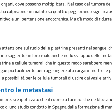
ri organi, dove possono moltiplicarsi. Nel caso del tumore d
attia colpiscono un malato su quattro peggiorando significat
gnitivo e un’ipertensione endocranica. Ma c’è modo di ridurre 
 attenzione sul ruolo delle piastrine presenti nel sangue, 
no suggerito un loro ruolo anche nello sviluppo delle metast
strine e cellule tumorali che in questo modo sarebbero meno
ue più facilmente per raggiungere altri organi. Inoltre le p
ossibilità per le cellule tumorali di uscire dai vasi e arriva
ontro le metastasi
 tumore, si è ipotizzato che il ricorso a farmaci che ne blocc
ico di uno studio condotto in Spagna dalla formazione di met