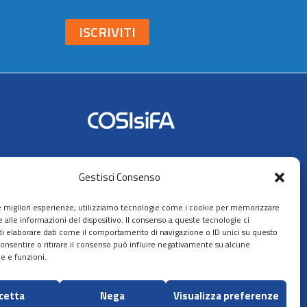
ISCRIVITI
Seguici su:
Gestisci Consenso
AIFA
le migliori esperienze, utilizziamo tecnologie come i cookie per memorizzare
 alle informazioni del dispositivo. Il consenso a queste tecnologie ci
i elaborare dati come il comportamento di navigazione o ID unici su questo
consentire o ritirare il consenso può influire negativamente su alcune
he e funzioni.
ppa del sito
cetta
Nega
Visualizza preferenze
Sito ideato, sviluppato e gestito