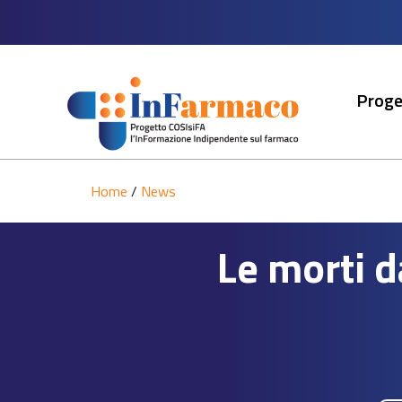
Proge
Home
/
News
Le morti da