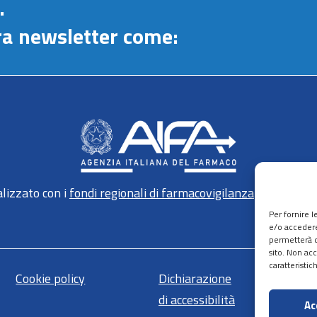
.
stra newsletter come:
lizzato con i
fondi regionali di farmacovigilanza
gestiti da 
Per fornire 
e/o accedere
permetterà d
sito. Non ac
caratteristic
Cookie policy
Dichiarazione
Ma
di accessibilità
Ac