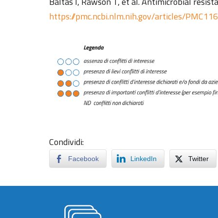
Baltas I, Rawson T, et al. Antimicrobial resis
https://pmc.ncbi.nlm.nih.gov/articles/PMC1
Condividi:
Facebook
LinkedIn
Twitter