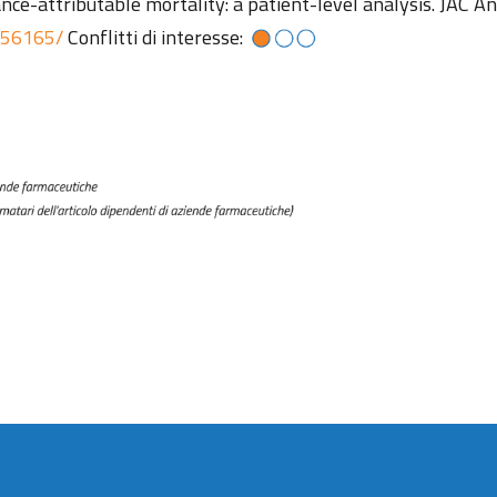
tance-attributable mortality: a patient-level analysis. JAC A
1656165/
Conflitti di interesse: