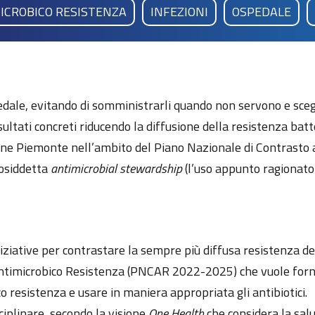
ICROBICO RESISTENZA
INFEZIONI
OSPEDALE
edale, evitando di somministrarli quando non servono e scegli
sultati concreti riducendo la diffusione della resistenza batt
one Piemonte nell’ambito del Piano Nazionale di Contrasto 
cosiddetta
antimicrobial stewardship
(l’uso appunto ragionato 
tive per contrastare la sempre più diffusa resistenza dei ba
Antimicrobico Resistenza (PNCAR 2022-2025) che vuole forni
co resistenza e usare in maniera appropriata gli antibiotici.
iplinare, secondo la visione
One Health
che considera la salu