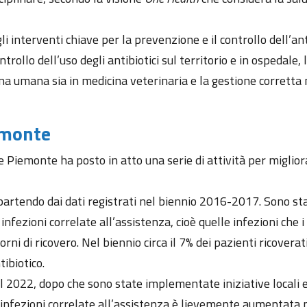
i interventi chiave per la prevenzione e il controllo dell’an
trollo dell’uso degli antibiotici sul territorio e in ospedale
cina umana sia in medicina veterinaria e la gestione corretta 
emonte
emonte ha posto in atto una serie di attività per migliorare
i, partendo dai dati registrati nel biennio 2016-2017. Sono st
 infezioni correlate all’assistenza, cioè quelle infezioni che
rni di ricovero. Nel biennio circa il 7% dei pazienti ricoverat
tibiotico.
el 2022, dopo che sono state implementate iniziative locali e 
 infezioni correlate all’assistenza è lievemente aumentata ma 