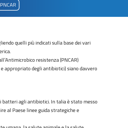
PNCAR
endo quelli più indicati sulla base dei vari
erica.
all’Antimicrobico resistenza (PNCAR)
e appropriato degli antibiotici) siano davvero
tteri agli antibiotici. In talia è stato messo
re al Paese linee guida strategiche e
te umana, la salute animale e la salute