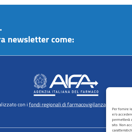
.
stra newsletter come:
lizzato con i
fondi regionali di farmacovigilanza
gestiti da 
Per fornire 
e/o accedere
permetterà d
sito. Non ac
caratteristic