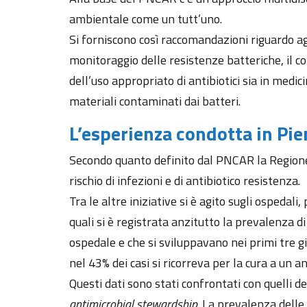
ambientale come un tutt’uno.
Si forniscono così raccomandazioni riguardo agl
monitoraggio delle resistenze batteriche, il con
dell’uso appropriato di antibiotici sia in medi
materiali contaminati dai batteri.
L’esperienza condotta in Pi
Secondo quanto definito dal PNCAR la Regione Pi
rischio di infezioni e di antibiotico resistenza.
Tra le altre iniziative si è agito sugli ospedal
quali si è registrata anzitutto la prevalenza di
ospedale e che si sviluppavano nei primi tre gio
nel 43% dei casi si ricorreva per la cura a un an
Questi dati sono stati confrontati con quelli d
antimicrobial
stewardship
. La prevalenza delle