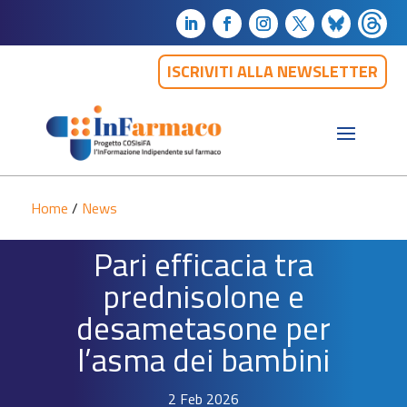
ISCRIVITI ALLA NEWSLETTER
Home
/
News
Pari efficacia tra
prednisolone e
desametasone per
l’asma dei bambini
2 Feb 2026