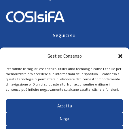
Seguici su:
Gestisci Consenso
Per fornire le migliori esperienze, utilizziamo tecnologie come i cookie per
memorizzare e/o accedere alle informazioni del dispositivo. Il consenso a
queste tecnologie ci permetterà di elaborare dati come il comportamento
Contatti
di navigazione o ID unici su questo sito. Non acconsentire o ritirare il
Privacy policy
consenso può influire negativamente su alcune caratteristiche e funzioni.
Cookie policy
Accetta
Dichiarazione
di accessibilità
Nega