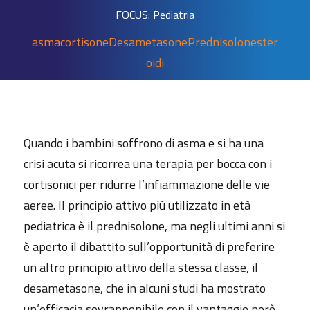
FOCUS: Pediatria
asma
cortisone
Desametasone
Prednisolone
ster
oidi
Quando i bambini soffrono di asma e si ha una
crisi acuta si ricorrea una terapia per bocca con i
cortisonici per ridurre l’infiammazione delle vie
aeree. Il principio attivo più utilizzato in età
pediatrica è il prednisolone, ma negli ultimi anni si
è aperto il dibattito sull’opportunità di preferire
un altro principio attivo della stessa classe, il
desametasone, che in alcuni studi ha mostrato
un’efficacia sovrapponibile con il vantaggio però