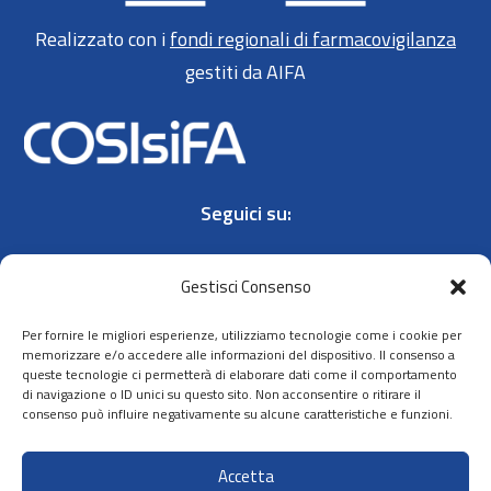
Realizzato con i
fondi regionali di farmacovigilanza
gestiti da AIFA
Seguici su:
Gestisci Consenso
Per fornire le migliori esperienze, utilizziamo tecnologie come i cookie per
memorizzare e/o accedere alle informazioni del dispositivo. Il consenso a
queste tecnologie ci permetterà di elaborare dati come il comportamento
Contatti
di navigazione o ID unici su questo sito. Non acconsentire o ritirare il
consenso può influire negativamente su alcune caratteristiche e funzioni.
Privacy policy
Cookie policy
Accetta
Dichiarazione