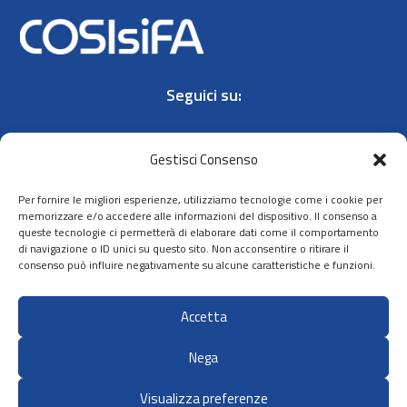
Seguici su:
Gestisci Consenso
Per fornire le migliori esperienze, utilizziamo tecnologie come i cookie per
memorizzare e/o accedere alle informazioni del dispositivo. Il consenso a
queste tecnologie ci permetterà di elaborare dati come il comportamento
Contatti
di navigazione o ID unici su questo sito. Non acconsentire o ritirare il
Privacy policy
consenso può influire negativamente su alcune caratteristiche e funzioni.
Cookie policy
Accetta
Dichiarazione
di accessibilità
Nega
Visualizza preferenze