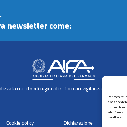
.
stra newsletter come:
lizzato con i
fondi regionali di farmacovigilanza
gestiti da 
Per fornire 
e/o accedere
permetterà d
sito. Non ac
caratteristic
Cookie policy
Dichiarazione
Ma