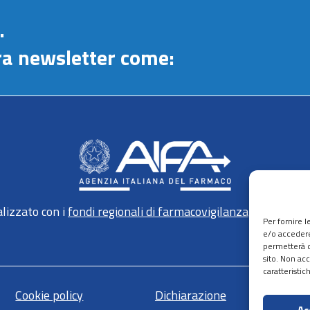
.
stra newsletter come:
lizzato con i
fondi regionali di farmacovigilanza
gestiti da 
Per fornire 
e/o accedere
permetterà d
sito. Non ac
caratteristic
Cookie policy
Dichiarazione
Ma