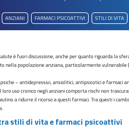
ANZIANI
FARMACI PSICOATTIVI
STILI DI VITA
 salute è fuori discussione, anche per quanto riguarda la sfe
o nella popolazione anziana, particolarmente vulnerabile (
siche – antidepressivi, ansiolitici, antipsicotici e farmaci an
il loro uso cronico negli anziani comporta rischi non trascura
tino a ridurre il ricorso a questi farmaci. Tra questi i cambia
a.
a stili di vita e farmaci psicoattivi