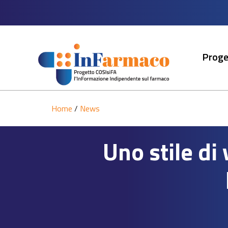
Proge
Home
/
News
Uno stile di 