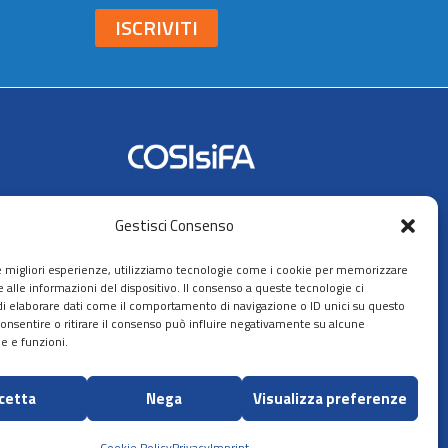
ISCRIVITI
Seguici su:
Gestisci Consenso
AIFA
le migliori esperienze, utilizziamo tecnologie come i cookie per memorizzare
 alle informazioni del dispositivo. Il consenso a queste tecnologie ci
i elaborare dati come il comportamento di navigazione o ID unici su questo
consentire o ritirare il consenso può influire negativamente su alcune
he e funzioni.
ppa del sito
cetta
Nega
Visualizza preferenze
Sito ideato, sviluppato e gestito
Cookie Policy
Privacy
Imprint