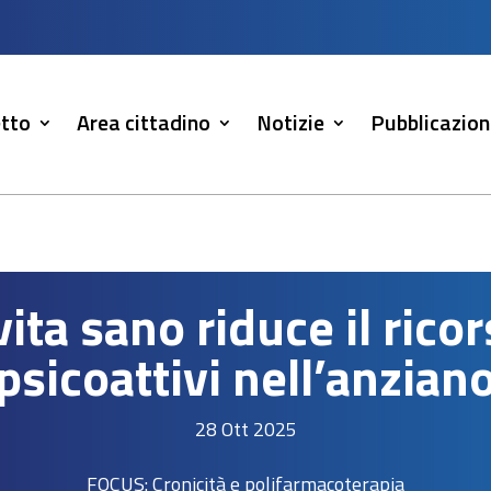
tto
Area cittadino
Notizie
Pubblicazion
vita sano riduce il rico
psicoattivi nell’anzian
28 Ott 2025
FOCUS: Cronicità e polifarmacoterapia