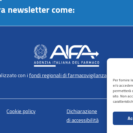
stra newsletter come:
lizzato con i
fondi regionali di farmacovigilanza
gestiti da 
Per fornire 
e/o accedere
permetterà d
sito. Non ac
caratteristic
Cookie policy
Dichiarazione
Ma
Ac
di accessibilità