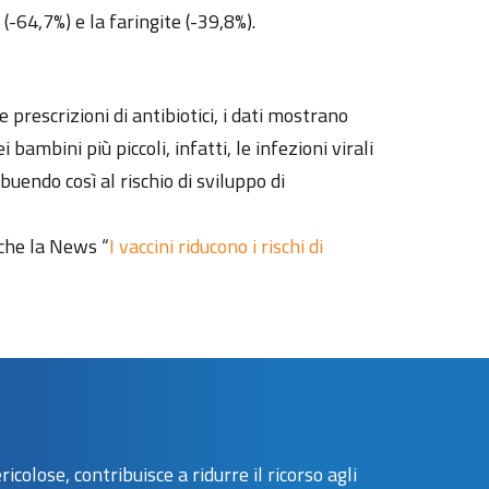
(-64,7%) e la faringite (-39,8%).
 prescrizioni di antibiotici, i dati mostrano
mbini più piccoli, infatti, le infezioni virali
buendo così al rischio di sviluppo di
nche la News “
I vaccini riducono i rischi di
olose, contribuisce a ridurre il ricorso agli