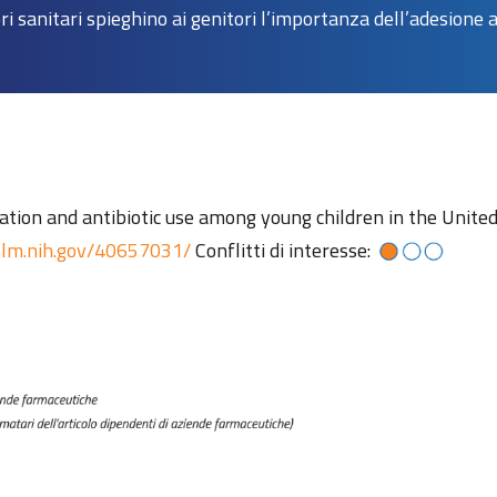
ori sanitari spieghino ai genitori l’importanza dell’adesione 
cination and antibiotic use among young children in the Uni
.nlm.nih.gov/40657031/
Conflitti di interesse: