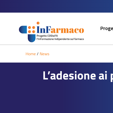
Proge
Home
/
News
L’adesione ai 