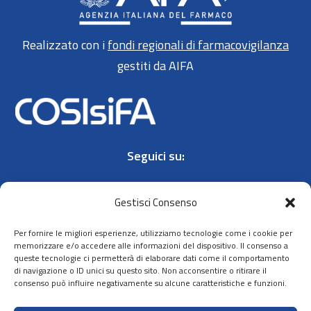
Realizzato con i
fondi regionali di farmacovigilanza
gestiti da AIFA
Seguici su:
Gestisci Consenso
Per fornire le migliori esperienze, utilizziamo tecnologie come i cookie per
memorizzare e/o accedere alle informazioni del dispositivo. Il consenso a
queste tecnologie ci permetterà di elaborare dati come il comportamento
Contatti
di navigazione o ID unici su questo sito. Non acconsentire o ritirare il
consenso può influire negativamente su alcune caratteristiche e funzioni.
Privacy policy
Cookie policy