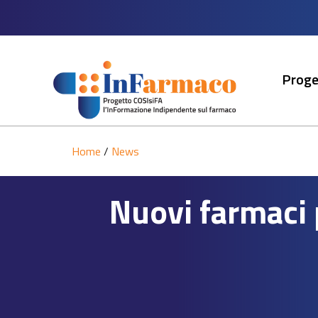
Proge
Home
/
News
Nuovi farmaci 