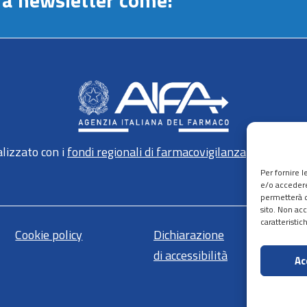
stra newsletter come:
lizzato con i
fondi regionali di farmacovigilanza
gestiti da 
Per fornire 
e/o accedere
permetterà d
sito. Non ac
caratteristic
Cookie policy
Dichiarazione
Ma
di accessibilità
Ac