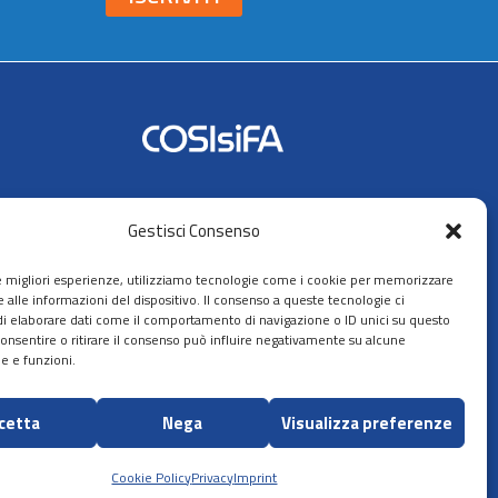
Seguici su:
Gestisci Consenso
AIFA
le migliori esperienze, utilizziamo tecnologie come i cookie per memorizzare
 alle informazioni del dispositivo. Il consenso a queste tecnologie ci
i elaborare dati come il comportamento di navigazione o ID unici su questo
consentire o ritirare il consenso può influire negativamente su alcune
he e funzioni.
ppa del sito
cetta
Nega
Visualizza preferenze
Sito ideato, sviluppato e gestito
da:
Zadig srl Società Benefit
Cookie Policy
Privacy
Imprint