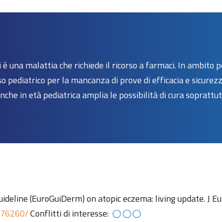
 è una malattia che richiede il ricorso a farmaci. In ambito
so pediatrico per la mancanza di prove di efficacia e sicurez
che in età pediatrica amplia le possibilità di cura soprattu
uideline (EuroGuiDerm) on atopic eczema: living update. J 
2376260/
Conflitti di interesse: