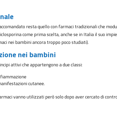
onale
accomandato resta quello con farmaci tradizionali che modu
iclosporina come prima scelta, anche se in Italia il suo impie
aci nei bambini ancora troppo poco studiati).
azione nei bambini
ncipi attivi che appartengono a due classi:
’infiammazione
e manifestazioni cutanee.
maci vanno utilizzati però solo dopo aver cercato di control