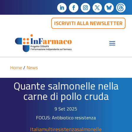
ISCRIVITI ALLA NEWSLETTER
Home
/
News
Quante salmonelle nella
carne di pollo cruda
9 Set 2025
FOCUS: Antibiotico resistenza
Italia
multiresistenza
salmonelle