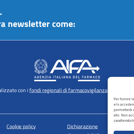
.
stra newsletter come:
lizzato con i
fondi regionali di farmacovigilanza
gestiti da 
Per fornire 
e/o accedere
permetterà d
sito. Non ac
caratteristic
Cookie policy
Dichiarazione
Ma