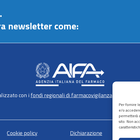
.
stra newsletter come:
lizzato con i
fondi regionali di farmacovigilanza
gestiti da 
Per fornire 
e/o accedere
permetterà d
sito. Non ac
caratteristic
Cookie policy
Dichiarazione
Ma