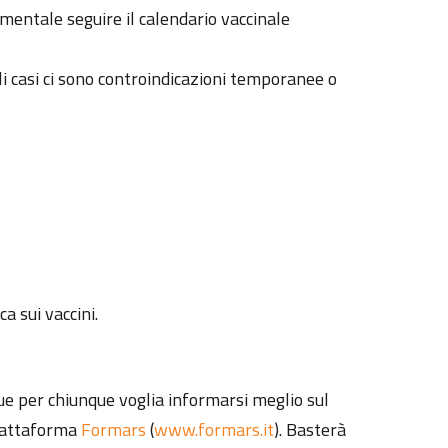
damentale seguire il calendario vaccinale
ali casi ci sono controindicazioni temporanee o
a sui vaccini.
nque per chiunque voglia informarsi meglio sul
piattaforma
Formars
(
www.formars.it
). Basterà