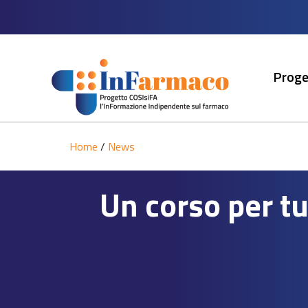
Proge
Home
/
News
Un corso per tu