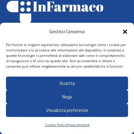
ISCRIVITI
Gestisci Consenso
Per fornire le migliori esperienze, utilizziamo tecnologie come i cookie per
memorizzare e/o accedere alle informazioni del dispositivo. Il consenso a
queste tecnologie ci permetterà di elaborare dati come il comportamento
di navigazione o ID unici su questo sito. Non acconsentire o ritirare il
consenso può influire negativamente su alcune caratteristiche e funzioni.
Accetta
Nega
Realizzato con i
fondi regionali di farmacovigilanza
Visualizza preferenze
gestiti da AIFA
Cookie Policy
Privacy
Imprint